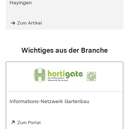
Hayingen
Zum Artikel
:
Wichtiges aus der Branche
Informations-Netzwerk Gartenbau
Extern:
Zum Portal
(Öffnet in neuem Fenster)