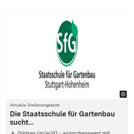
Aktuelle Stellenangebote
Die Staatsschule für Gartenbau
sucht...
Download:
Gärtner (m/w/d) - wünschenswert mit