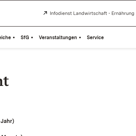
Extern:
Infodienst Landwirtschaft - Ernährung
eiche
SfG
Veranstaltungen
Service
ht
 Jahr)